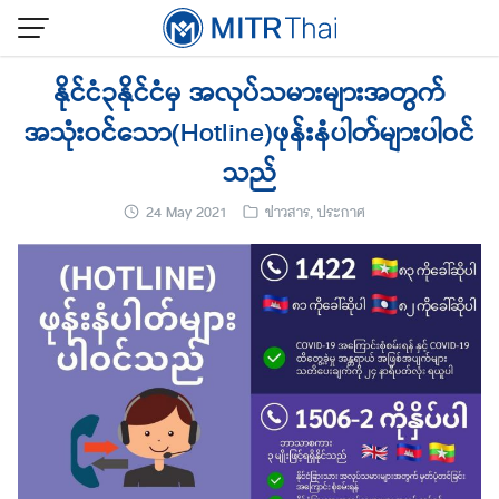
Skip
to
content
နိုင်ငံ၃နိုင်ငံမှ အလုပ်သမားများအတွက်
အသုံးဝင်သော(Hotline)ဖုန်းနံပါတ်များပါဝင်
သည်
24 May 2021
ข่าวสาร
,
ประกาศ