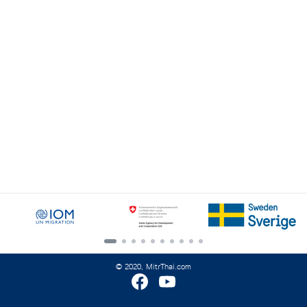
Search
for:
© 2020, MitrThai.com