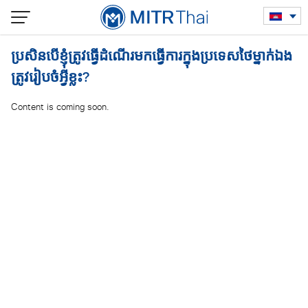
Skip
to
content
ប្រសិនបើខ្ញុំត្រូវធ្វើដំណើរមកធ្វើការក្នុងប្រទេសថៃម្នាក់ឯង
ត្រូវរៀបចំអ្វីខ្លះ?
Content is coming soon.