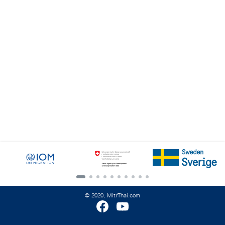
Search
for:
© 2020, MitrThai.com