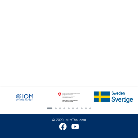
Search
for:
© 2020, MitrThai.com