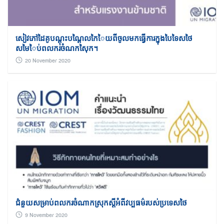
Search
for:
សៀវភៅដៃគូបណ្តុះបណ្តៃលកៃៃយពីចូលមកធ្វើការក្នុងបៃទៃសថៃ
សមៃៃប់ពលករចំណកសៃុក។
20 November 2020
ជំនួយសម្រាប់ពលករចំណាកស្រុកស្តីអំពីវប្បធម៌របស់ប្រទេសថៃ
9 November 2020