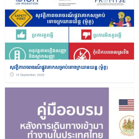
សុវត្ថិភាពចរាចរណ៍ផ្លូវគោកសម្រាប់ទោចក្រយានយន្ត (ម៉ូតូ)
19 September 2025