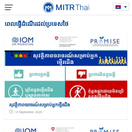
Skip
to
content
ពេលធ្វើដំណើរដល់ប្រទេសថៃ
សុវត្ថិភាពចរាចរណ៍សម្រាប់អ្នកថ្មើរជើង
19 September 2025