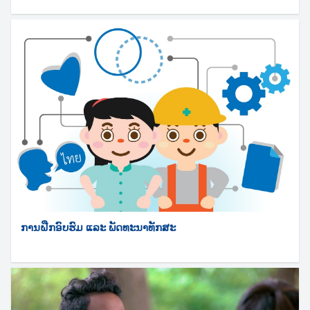
ການຝືກອົບຮົມ ແລະ ພັດທະນາທັກສະ