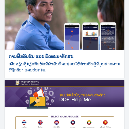
Search
for:
ການຝືກອົບຮົມ ແລະ ພັດທະນາທັກສະ
ເພື່ອຮຽນຮູ້ກ່ຽວກັບຫົວຂໍ້ສຳຄັນທີ່ຈະຊ່ວຍໃຫ້ທ່ານຮັບຮູ້ຂໍ້ມູນຂ່າວສານ
ທີ່ຖືກຕ້ອງ ແລະປອດໄພ.