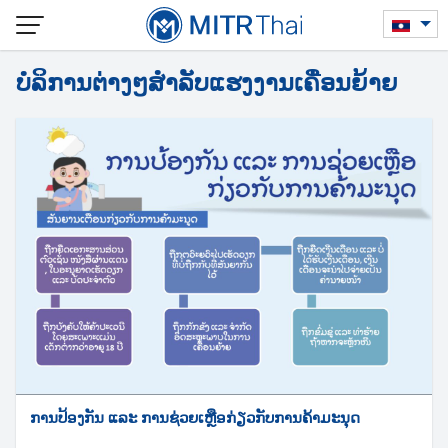
Skip
to
content
ບໍລິການຕ່າງໆສຳລັບແຮງງານເຄື່ອນຍ້າຍ
ການປ້ອງກັນ ແລະ ການຊ່ວຍເຫຼືອກ່ຽວກັບການຄ້າມະນຸດ