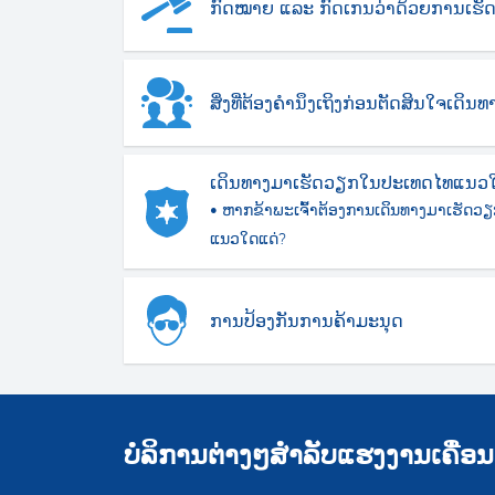
ກົດໝາຍ ແລະ ກົດເກນວ່າດ້ວຍການເຮ
ສິ່ງທີ່ຕ້ອງຄຳນຶງເຖິງກ່ອນຕັດສິນໃຈເດ
ເດິນທາງມາເຮັດວຽກໃນປະເທດໄທແນວ
• ຫາກຂ້າພະເຈົ້າຕ້ອງການເດິນທາງມາເຮັດວຽ
ແນວໃດແດ່?
ການປ້ອງກັນການຄ້າມະນຸດ
ບໍລິການຕ່າງໆສຳລັບແຮງງານເຄື່ອນ