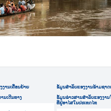
ງານເຄື່ອນຍ້າຍ
ຂໍ້ມູນສຳລັບແຮງງານຂ້າມຊາດ
ການເດີນທາງ
ຂໍ້ມູນຂ່າວສານສຳລັບແຮງງາ
ທີ່ຢູ່ອາໄສໃນປະເທດໄທ