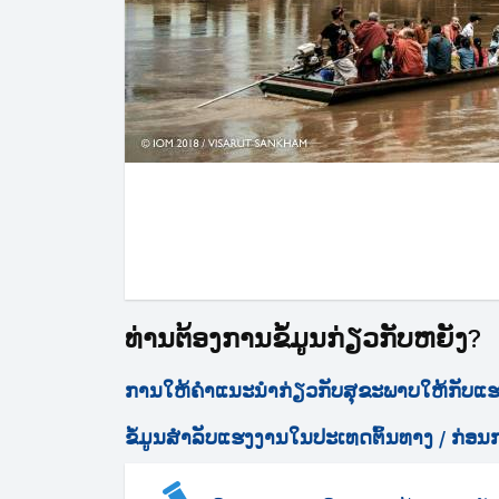
ທ່ານຕ້ອງການຂໍ້ມູນກ່ຽວກັບຫຍັງ?
ການໃຫ້ຄຳແນະນຳກ່ຽວກັບສຸຂະພາບໃຫ້ກັບແຮງ
ຂໍ້ມູນສຳລັບແຮງງານໃນປະເທດຕົ້ນທາງ / ກ່ອນ