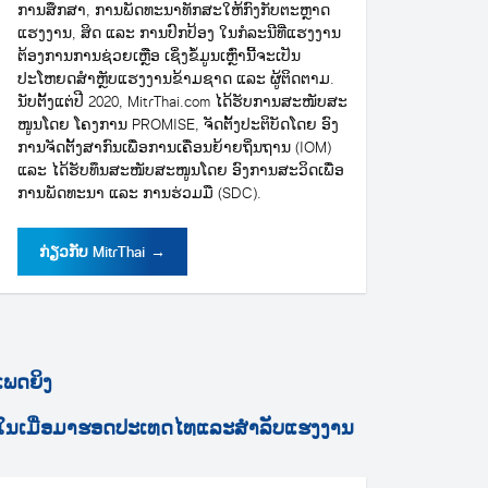
ການສຶກສາ, ການພັດທະນາທັກສະໃຫ້ກົງກັບຕະຫຼາດ
ແຮງງານ, ສິດ ແລະ ການປົກປ້ອງ ໃນກໍລະນີທີ່ແຮງງານ
ຕ້ອງການການຊ່ວຍເຫຼືອ ເຊິ່ງຂໍ້ມູນເຫຼົ່ານີ້ຈະເປັນ
ປະໂຫຍດສຳຫຼັບແຮງງານຂ້າມຊາດ ແລະ ຜູ້ຕິດຕາມ.
ນັບ​ຕັ້ງ​ແຕ່​ປີ 2020, MitrThai.com ໄດ້​ຮັບ​ການ​ສະ​ໜັບ​ສະ​
ໜູນ​ໂດຍ ໂຄງ​ການ PROMISE, ຈັດ​ຕັ້ງ​ປະ​ຕິ​ບັດ​ໂດຍ ອົງ​
ການ​ຈັດ​ຕັ້ງ​ສາ​ກົນ​ເພື່ອ​ການ​ເຄື່ອນ​ຍ້າຍ​ຖິ່ນ​ຖານ (IOM)
ແລະ ​ໄດ້​ຮັບ​ທຶນ​ສະ​ໜັບ​ສະ​ໜູນໂດຍ ອົງ​ການ​ສະ​ວິດ​ເພື່ອ​
ການ​ພັດ​ທະ​ນາ ແລະ ການ​ຮ່ວມ​ມື (SDC).
ກ່ຽວກັບ MitrThai
→
ເພດຍິງ
ນໃນເມື່ອມາຮອດປະເທດໄທແລະສຳລັບແຮງງານ