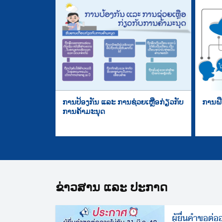
ການປ້ອງກັນ ແລະ ການຊ່ວຍເຫຼືອກ່ຽວກັບ
ການຝື
ການຄ້າມະນຸດ
ຂ່າວສານ ແລະ ປະກາດ
ผู้ยื่นคำขอต่อ