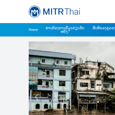
Skip
to
content
ທ່ານຕ້ອງການຂໍ້ມູນກ່ຽວກັບ
ສິດທິຂອງຄູ່ຄ
Home
ຫຍັງ?