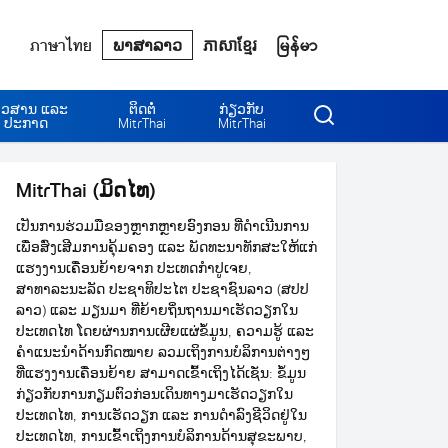
ภาษาไทย
ພາສາລາວ
ភាសាខ្មែរ
မြန်မာ
າວສານ ແລະ
ຕິດຕໍ່
ກ່ຽວກັບ
ປະກາດ
MitrThai
MitrThai
MitrThai (ມິດໄທ)
ເປັນການຮ່ວມມືຂອງຫຼາກຫຼາຍອົງກອນ ທີ່ດຳເນີນການ
ເພື່ອສົ່ງເສີມການຄຸ້ມຄອງ ແລະ ພັດທະນາທັກສະໃຫ້ແກ່
ແຮງງານເຄື່ອນຍ້າຍຈາກ ປະເທດກຳປູເຈຍ,
ສາທາລະນະລັດ ປະຊາທິປະໄຕ ປະຊາຊົນລາວ (ສປປ
ລາວ) ແລະ ມຽນມາ ທີ່ຍ້າຍຖິ່ນຖານມາເຮັດວຽກໃນ
ປະເທດໄທ ໂດຍຜ່ານການເຜີຍແຜ່ຂໍ້ມູນ, ຄວາມຮູ້ ແລະ
ຄຳແນະນຳດ້ານກົດໝາຍ ລວມເຖິງການບໍລິການຕ່າງໆ
ທີ່ແຮງງານເຄື່ອນຍ້າຍ ສາມາດເຂົ້າເຖິງໄດ້ເຊັ່ນ: ຂໍ້ມູນ
ກ່ຽວກັບການກຽມຕົວກ່ອນເດິນທາງມາເຮັດວຽກໃນ
ປະເທດໄທ, ການເຮັດວຽກ ແລະ ການດຳລົງຊີວິດຢູ່ໃນ
ປະເທດໄທ, ການເຂົ້າເຖິງການບໍລິການດ້ານສຸຂະພາບ,