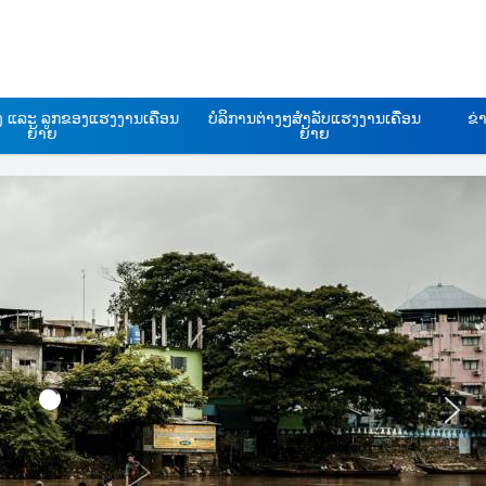
ອງ ແລະ ລູກຂອງແຮງງານເຄື່ອນ
ບໍລິການຕ່າງໆສຳລັບແຮງງານເຄື່ອນ
ຂ່
ຍ້າຍ
ຍ້າຍ