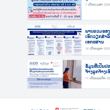
7 ເດືອນເມສາ 202
ພາບລວມຂອງ
ເຮັດວຽກສຳລັບ
ເອກະສານ
16 ເດືອນຕຸລາ 202
ຂໍ້ມູນທີ່ເປັນ
ຈ້າງລູກຈ້າງ
11 ເດືອນພະຈິກ 2