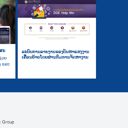
ກສະ
ລະບົບການລາຍງານຂອງບັນຫາແຮງງານ
ເຄື່ອນຍ້າຍໂດຍຜ່ານກົມການຈັດຫາງານ
ຊ່ວຍ
ອງ ແລະ
g Group