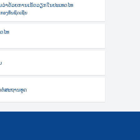
ນວ່າດ້ວຍການເຮັດວຽກໃນປະເທດໄທ
 ກອງທຶນຊົດເຊີຍ
ທດໄທ
ບ
ິດຕໍ່ສະຖານທູດ