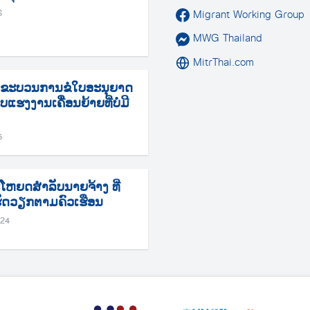
Migrant Working Group
6
MWG Thailand
MitrThai.com
ຂະບວນການຂໍໃບອະນຸຍາດ
ແຮງງານເຄື່ອນຍ້າຍທີ່ບໍ່ມີ
5
ປະໂຫຍດສໍາລັບນາຍຈ້າງ ທີ່
ເຮັດວຽກຕາມຄົວເຮືອນ
024