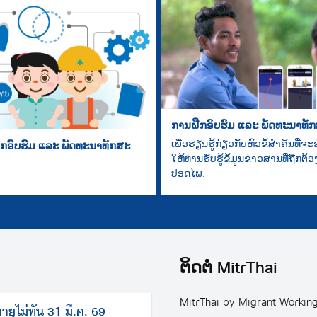
ການຝືກອົບຮົມ ແລະ ພັດທະນາທັ
ເພື່ອຮຽນຮູ້ກ່ຽວກັບຫົວຂໍ້ສຳຄັນທີ່ຈະ
ກອົບຮົມ ແລະ ພັດທະນາທັກສະ
ໃຫ້ທ່ານຮັບຮູ້ຂໍ້ມູນຂ່າວສານທີ່ຖືກຕ້
ປອດໄພ.
ຕິດຕໍ່ MitrThai
MitrThai by Migrant Workin
อายุไม่ทัน 31 มี.ค. 69