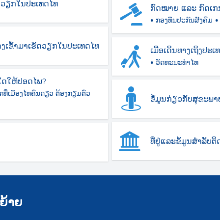
ັດວຽກໃນປະເທດໄທ
ກົດໝາຍ ແລະ ກົດເກ
• ກອງທຶນປະກັນສັງຄົມ
•
ິນທາງເຂົ້າມາເຮັດວຽກໃນປະເທດໄທ
ເມື່ອເດິນທາງເຖິງປະເ
• ວັດທະນະທຳໄທ
ໃດໃຫ້ປອດໄພ?
ກທີ່ເມືອງໄທຄົນດຽວ ຕ້ອງກຽມຕົວ
ຂໍ້ມູນກ່ຽວກັບສຸຂະພາ
ທີ່ຢູ່ແລະຂໍ້ມູນສຳລັບຕ
Search
for:
ຍ້າຍ